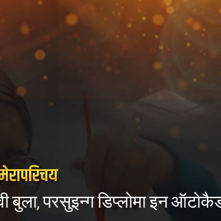
वी बुला, परसुइन्ग डिप्लोमा इन ऑटोकै