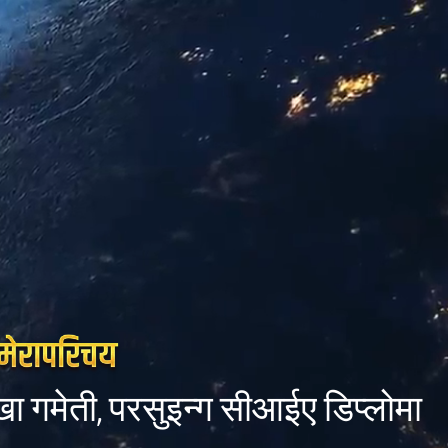
खा गमेती, परसुइन्ग सीआईए डिप्लोमा