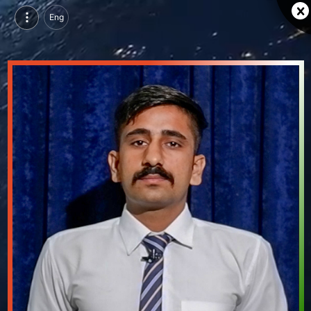
Eng
रावल सिंह राठौड़, परसुइन्ग एमटीएचएम, पीआईएचएम, उदयपुर | वीडियो परिचय देखें
रावल सिंह राठौड़, परसुइन्ग एमटीएचएम, पीआईएचएम, उदयपुर का वीडियो परिचय और सिंगल ब्रांडिंग पेज देखें।