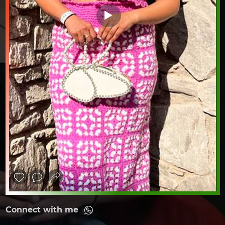
❮
❯
Connect with me