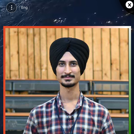
Eng
जसनीत सिंह सैनी, परसुइन्ग बीटेक इन कम्प्यूटर साइंस एंड इंजीनियरिंग, मेडी-कैप्स यूनिवर्सिटी, इंदौर | वीडियो परिचय देखें
जसनीत सिंह सैनी, परसुइन्ग बीटेक इन कम्प्यूटर साइंस एंड इंजीनियरिंग, मेडी-कैप्स यूनिवर्सिटी, इंदौर का वीडियो परिचय और सिंगल ब्रांडिंग पेज देखें।