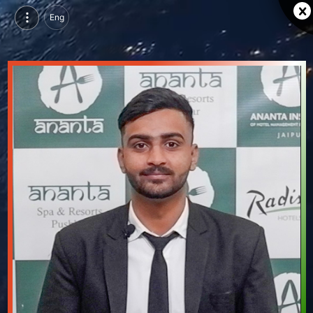
Eng
देवदर्शन सिंह शेखावत, परसुइन्ग डिप्लोमा इन होटल मैनेजमेंट, एआईएचएमएएस, जयपुर | वीडियो परिचय देखें
देवदर्शन सिंह शेखावत, परसुइन्ग डिप्लोमा इन होटल मैनेजमेंट, एआईएचएमएएस, जयपुर का वीडियो परिचय और सिंगल ब्रांडिंग पेज देखें।