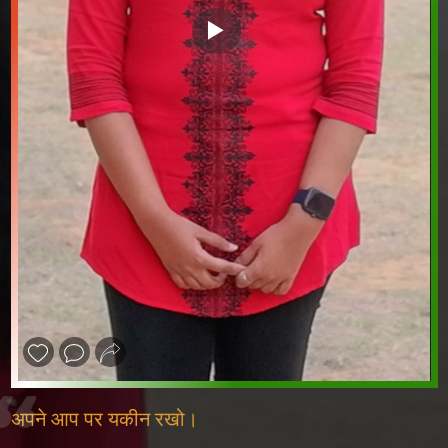
❮
❯
अपने आप पर यकीन रखो।