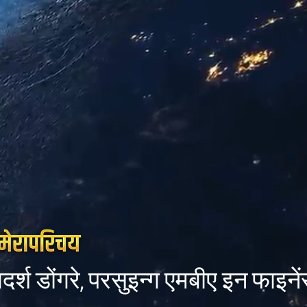
र्श डोंगरे, परसुइन्ग एमबीए इन फाइन